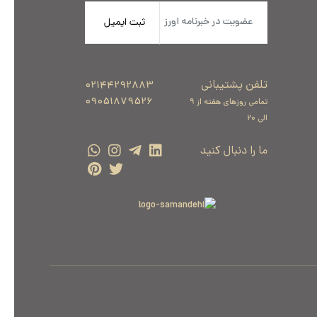
ثبت ایمیل
تلفن پشتیبانی
02144292883
09051879526
تمامی روزهای هفته از 9
الی 20
ما را دنبال کنید