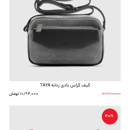
کیف کراس بادی زنانه TAYA
16,990,000
10,194,000
تومان
40%