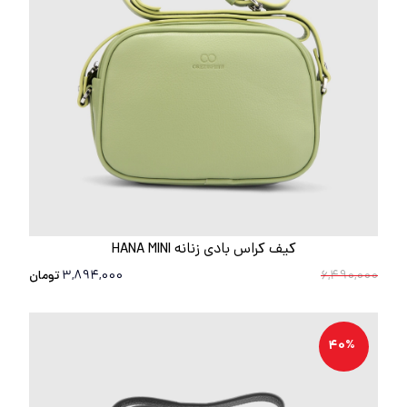
کیف کراس بادی زنانه HANA MINI
6,490,000
3,894,000
تومان
40%