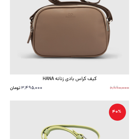
کیف کراس بادی زنانه HANA
6,990,000
3,495,000
تومان
40%