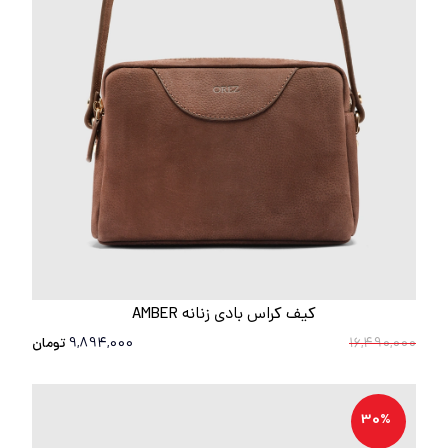
کیف کراس بادی زنانه AMBER
16,490,000
9,894,000
تومان
30%