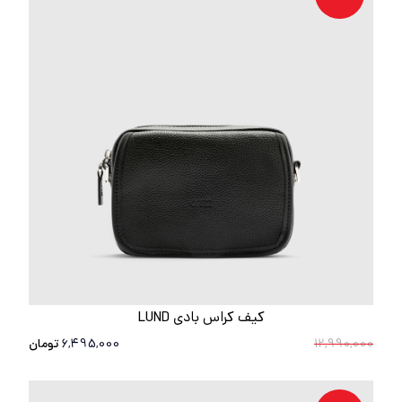
کیف کراس بادی LUND
12,990,000
6,495,000
تومان