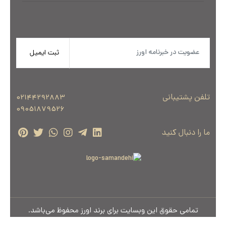
ثبت ایمیل
تلفن پشتیبانی
02144292883
09051879526
ما را دنبال کنید
تمامی حقوق این وبسایت برای برند اورز محفوظ می‌باشد.