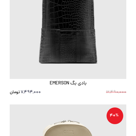
بادی بگ EMERSON
12,490,000
7,494,000
تومان
40%