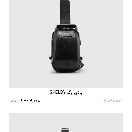
بادی بگ SHELBY
15,590,000
9,354,000
تومان