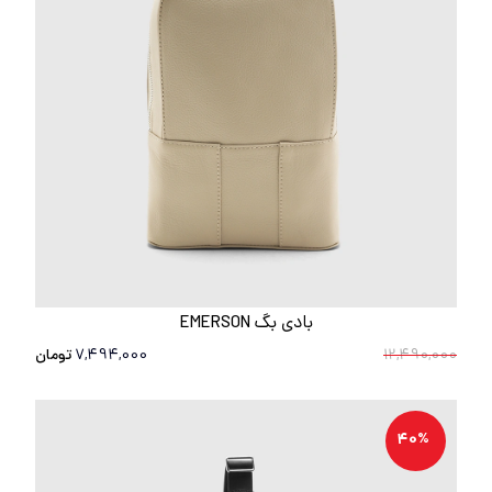
بادی بگ EMERSON
12,490,000
7,494,000
تومان
40%