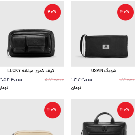
40%
30%
شوبگ USAIN
کیف کمری مردانه LUCKY
3,534,000
1,323,000
5,890,000
1,890,00
تومان
تومان
30%
30%