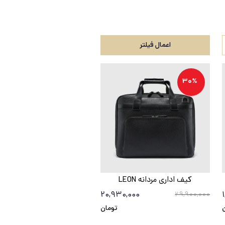
اعمال فیلتر
30%
کیف اداری مردانه LEON
20,930,000
29,900,000
تومان