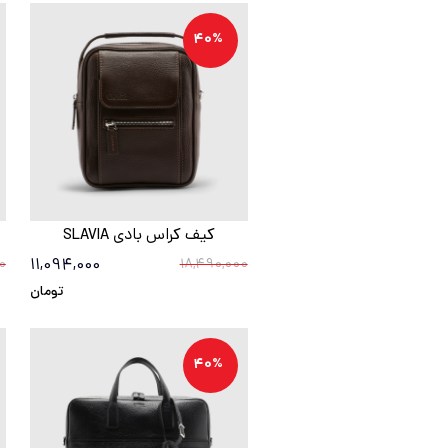
40%
کیف کراس بادی SLAVIA
11,094,000
0
18,490,000
تومان
40%