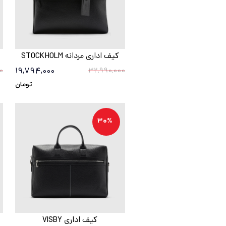
کیف اداری مردانه STOCKHOLM
19,794,000
0
32,990,000
تومان
30%
کیف اداری VISBY