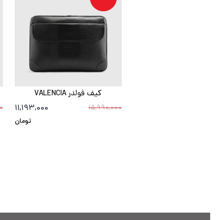
کیف فولدر VALENCIA
11,193,000
0
15,990,000
تومان