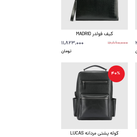
کیف فولدر MADRID
11,823,000
16,890,000
تومان
40%
کوله پشتی مردانه LUCAS