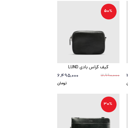
50%
کیف کراس بادی LUND
6,495,000
12,990,000
تومان
30%