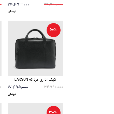
24,493,000
0
34,990,000
تومان
50%
کیف اداری مردانه LARSON
17,495,000
0
34,990,000
تومان
30%