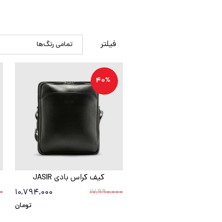
فیلتر
40%
کیف کراس بادی JASIR
10,794,000
0
17,990,000
تومان