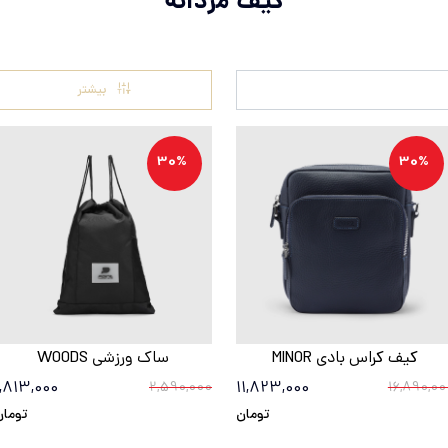
کیف مردانه
بیشتر
30%
30%
کیف کراس بادی MINOR
ساک ورزشی WOODS
1,813,000
11,823,000
2,590,000
16,890,00
تومان
تومان