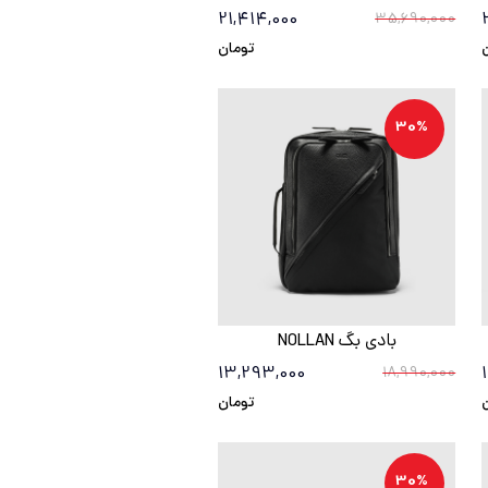
21,414,000
35,690,000
تومان
30%
بادی بگ NOLLAN
13,293,000
18,990,000
تومان
30%