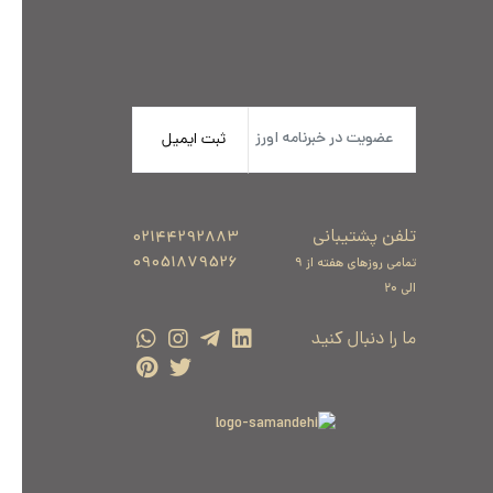
ثبت ایمیل
تلفن پشتیبانی
02144292883
09051879526
تمامی روزهای هفته از 9
الی 20
ما را دنبال کنید